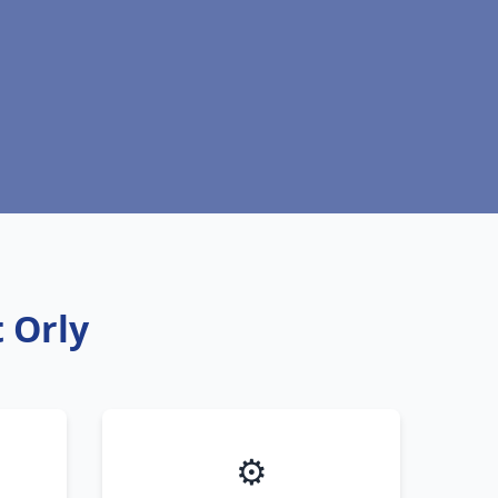
 Orly
⚙️