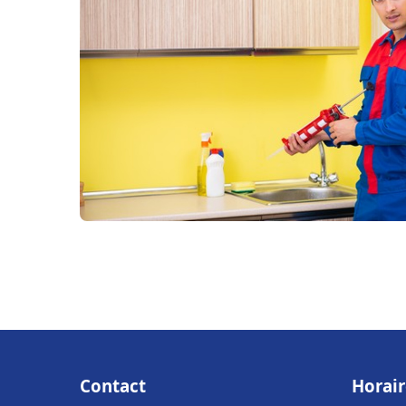
Contact
Horair