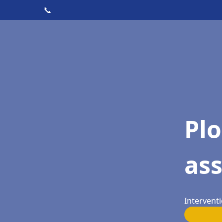
📞
Pl
as
Interventi