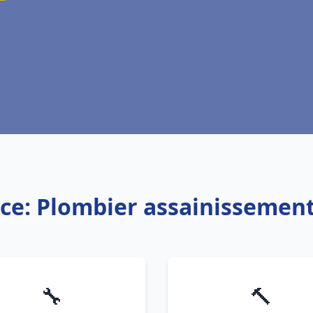
ice: Plombier assainissement
🔧
🔨