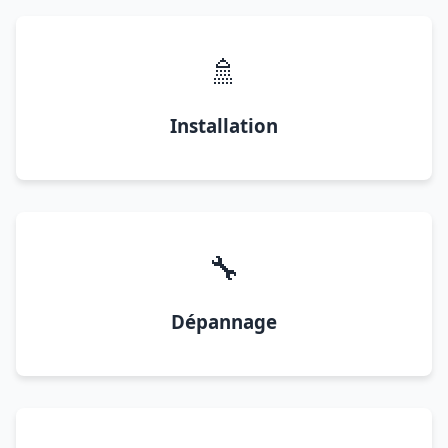
🚿
Installation
🔧
Dépannage