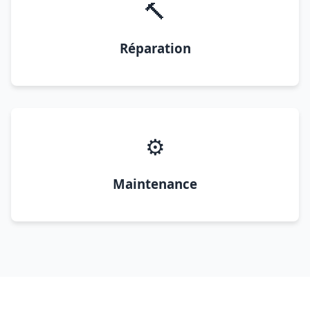
🔨
Réparation
⚙️
Maintenance