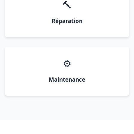
🔨
Réparation
⚙️
Maintenance