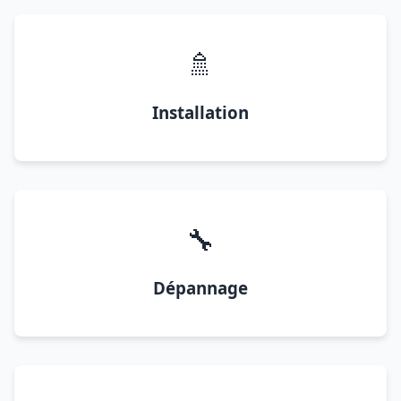
🚿
Installation
🔧
Dépannage