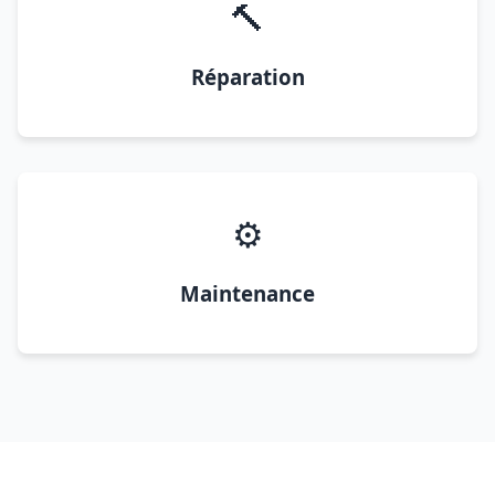
🔨
Réparation
⚙️
Maintenance