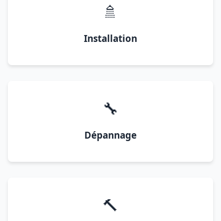
🚿
Installation
🔧
Dépannage
🔨