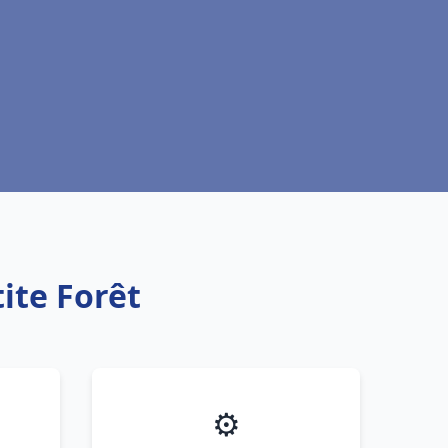
ite Forêt
⚙️