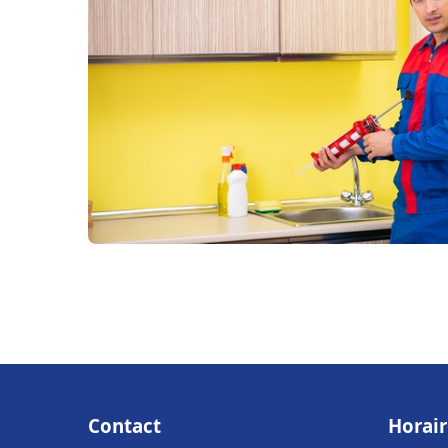
Contact
Horair