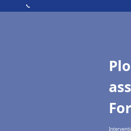
📞
Pl
ass
For
Interventi