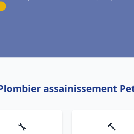
 Plombier assainissement Pet
🔧
🔨