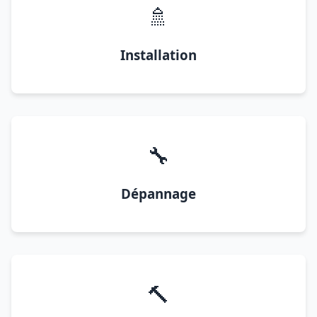
🚿
Installation
🔧
Dépannage
🔨