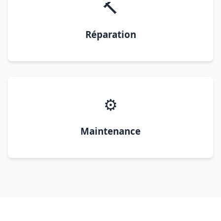
🔨
Réparation
⚙️
Maintenance