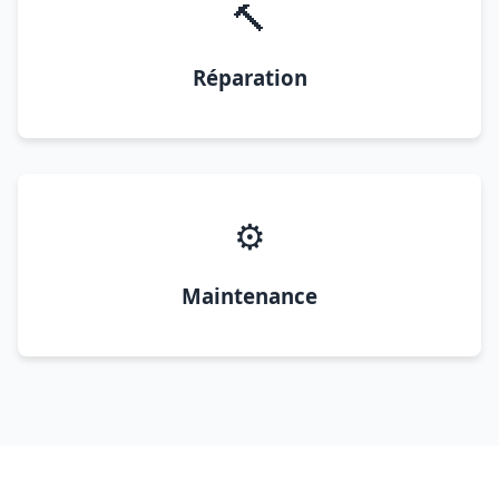
🔨
Réparation
⚙️
Maintenance