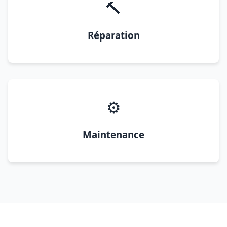
🔨
Réparation
⚙️
Maintenance