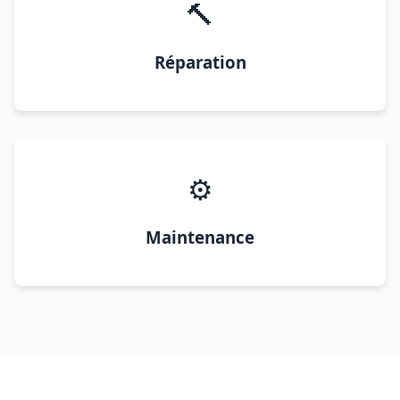
🔨
Réparation
⚙️
Maintenance