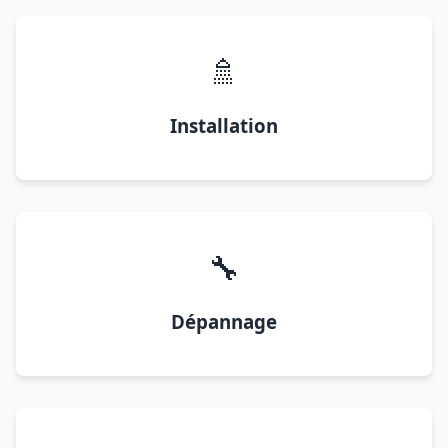
🚿
Installation
🔧
Dépannage