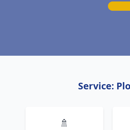
Service: Pl
🚿