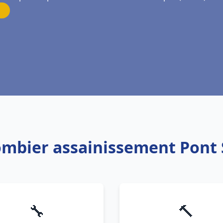
ombier assainissement Pont 
🔧
🔨