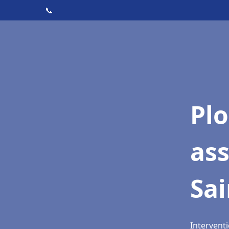
📞
Pl
as
Sai
Interventi