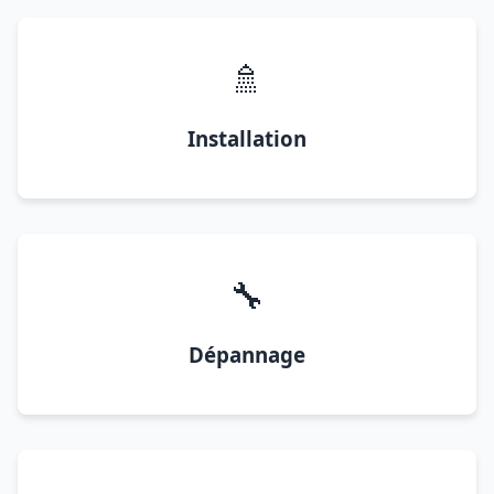
🚿
Installation
🔧
Dépannage