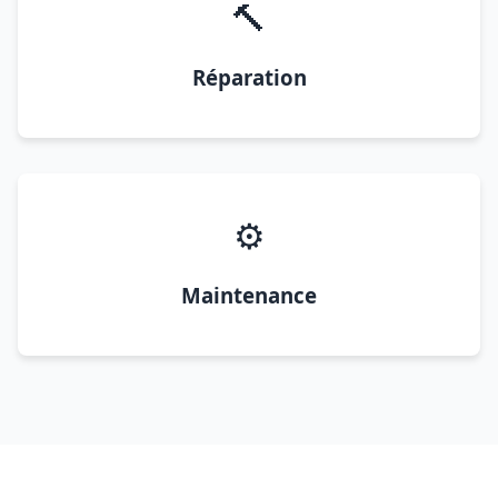
🔨
Réparation
⚙️
Maintenance