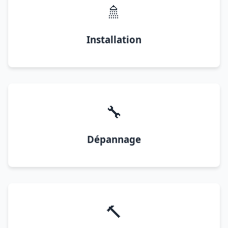
🚿
Installation
🔧
Dépannage
🔨