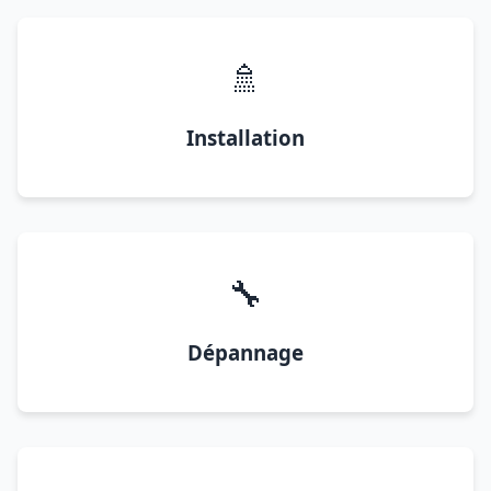
🚿
Installation
🔧
Dépannage