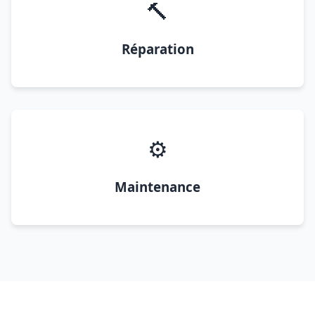
🔨
Réparation
⚙️
Maintenance