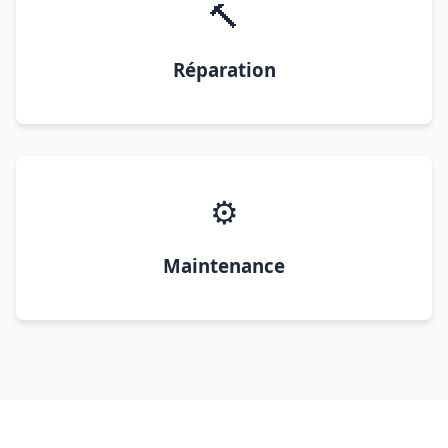
🔨
Réparation
⚙️
Maintenance