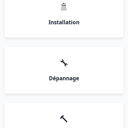
🚿
Installation
🔧
Dépannage
🔨