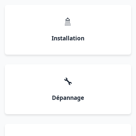
🚿
Installation
🔧
Dépannage