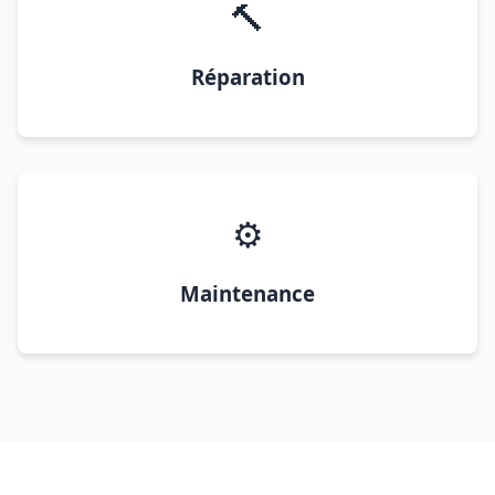
🔨
Réparation
⚙️
Maintenance