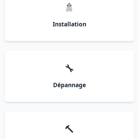
🚿
Installation
🔧
Dépannage
🔨