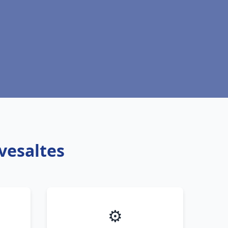
vesaltes
⚙️