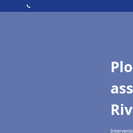
📞
Pl
as
Riv
Interventi