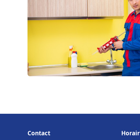
Contact
Horair