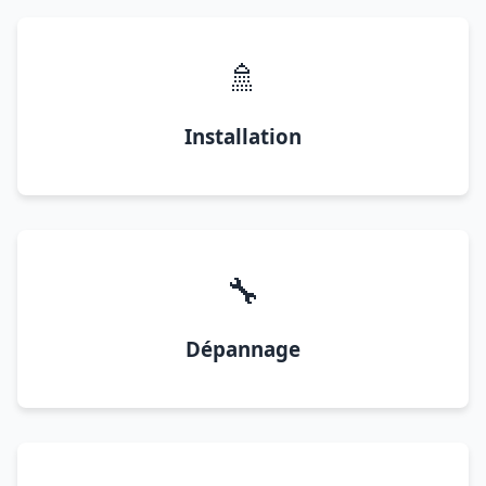
🚿
Installation
🔧
Dépannage