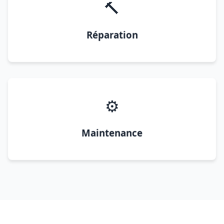
🔨
Réparation
⚙️
Maintenance