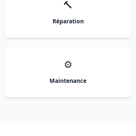
🔨
Réparation
⚙️
Maintenance