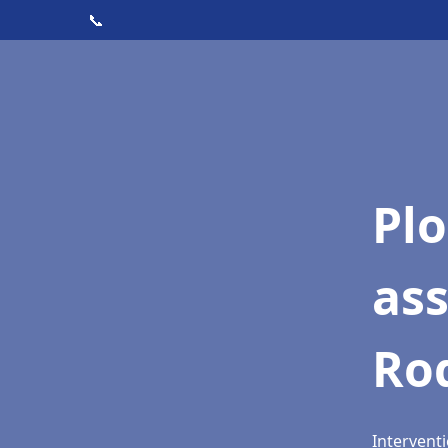
📞
Pl
as
Ro
Interventi