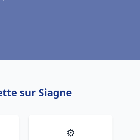
tte sur Siagne
⚙️