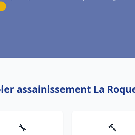
bier assainissement La Roque
🔧
🔨