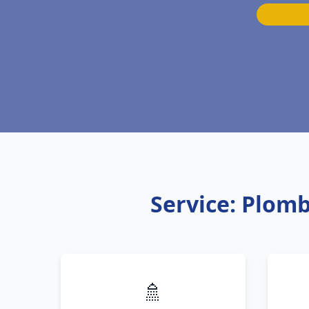
Service: Plom
🚿