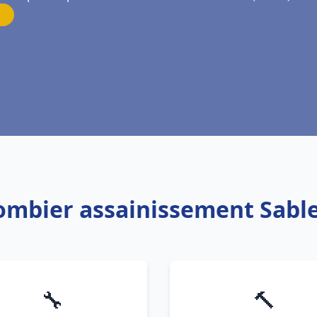
lombier assainissement Sabl
🔧
🔨