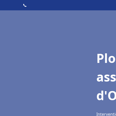
📞
Pl
as
d'
Intervent