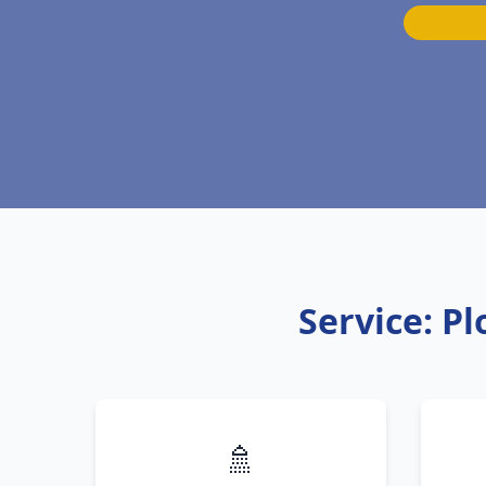
Service: P
🚿