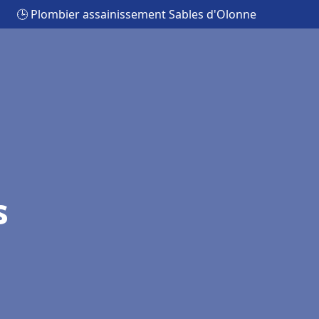
🕒 Plombier assainissement Sables d'Olonne
s