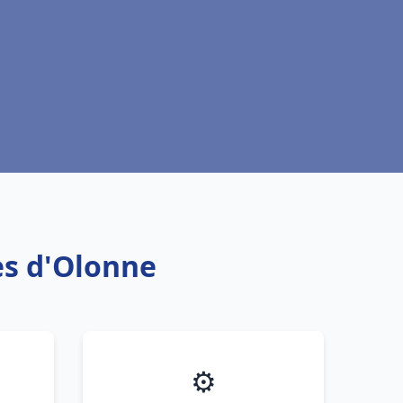
es d'Olonne
⚙️