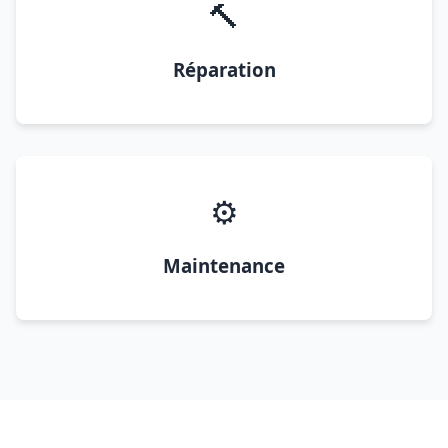
🔨
Réparation
⚙️
Maintenance