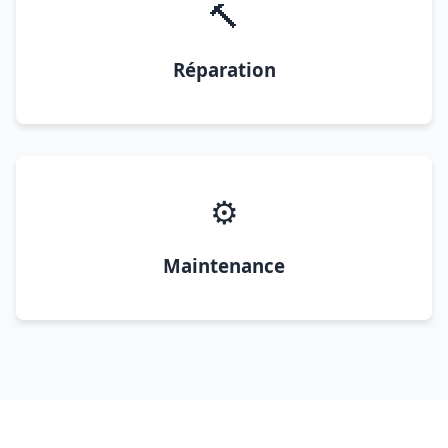
🔨
Réparation
⚙️
Maintenance