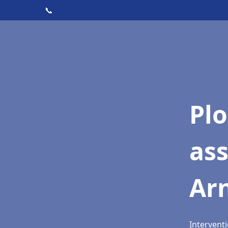
📞
Pl
as
Arn
Interventi