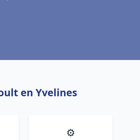
oult en Yvelines
⚙️