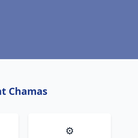
int Chamas
⚙️