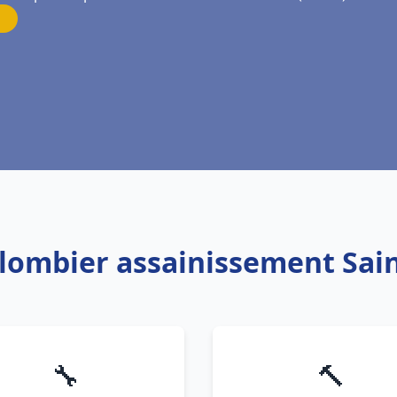
Plombier assainissement Sa
🔧
🔨