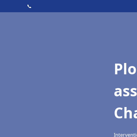
📞
Pl
as
Ch
Intervent