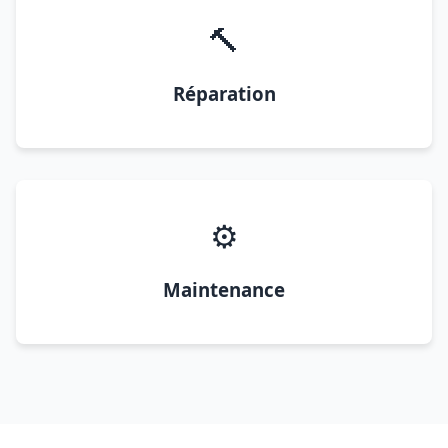
🔨
Réparation
⚙️
Maintenance