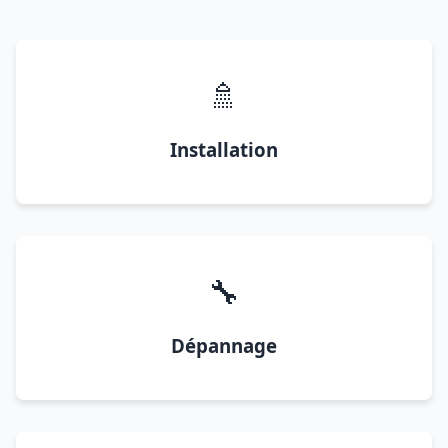
🚿
Installation
🔧
Dépannage