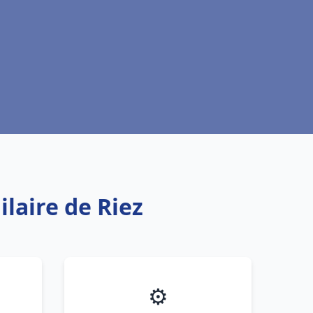
laire de Riez
⚙️