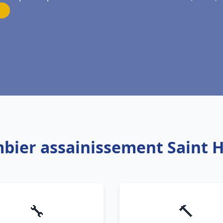
mbier assainissement Saint Hi
🔧
🔨