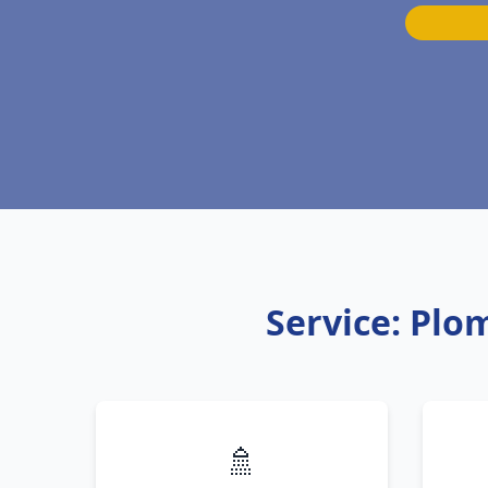
Service: Plo
🚿