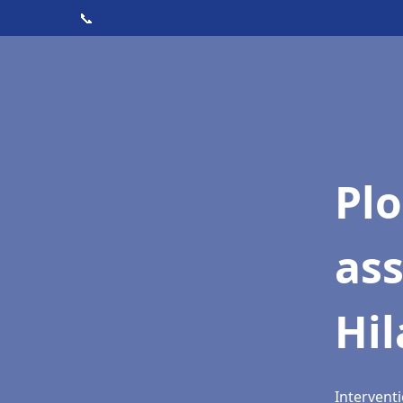
📞
Pl
as
Hil
Interventi