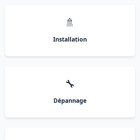
🚿
Installation
🔧
Dépannage