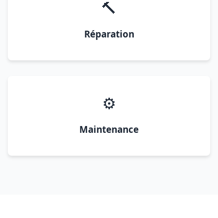
🔨
Réparation
⚙️
Maintenance