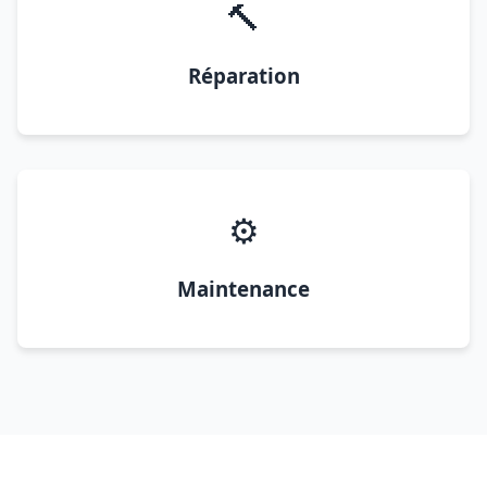
🔨
Réparation
⚙️
Maintenance