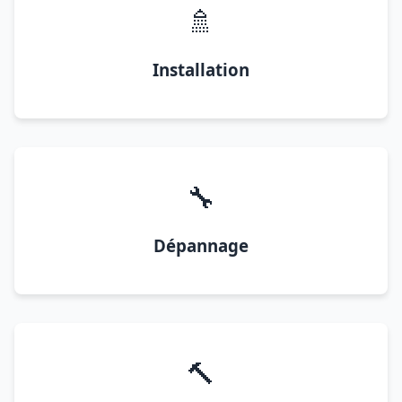
🚿
Installation
🔧
Dépannage
🔨