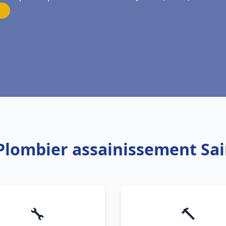
 Plombier assainissement Sai
🔧
🔨