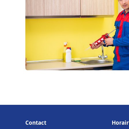
Contact
Horair