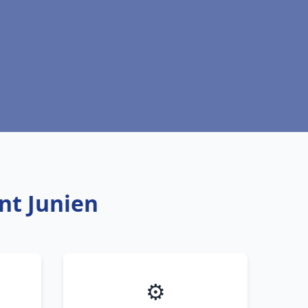
nt Junien
⚙️