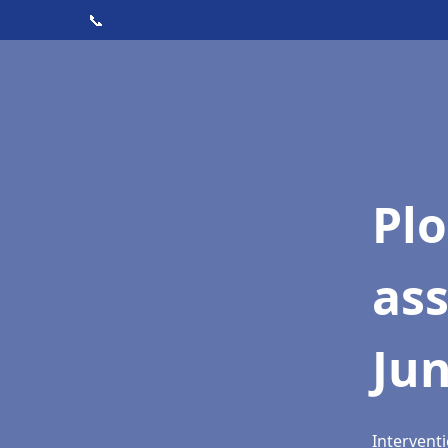
📞
Pl
as
Ju
Interventi