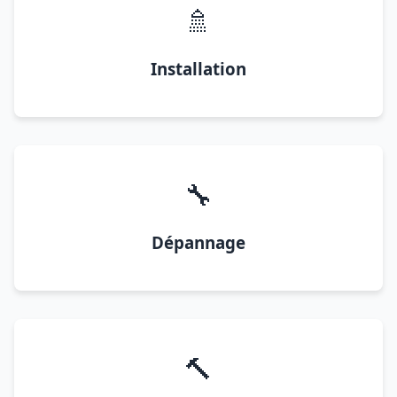
🚿
Installation
🔧
Dépannage
🔨