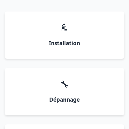
🚿
Installation
🔧
Dépannage