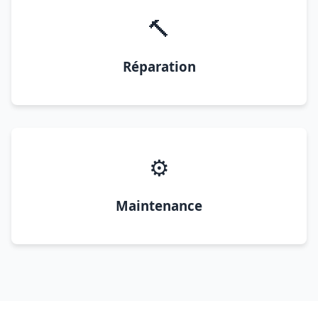
🔨
Réparation
⚙️
Maintenance