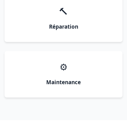
🔨
Réparation
⚙️
Maintenance