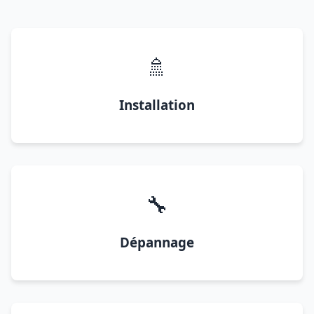
🚿
Installation
🔧
Dépannage