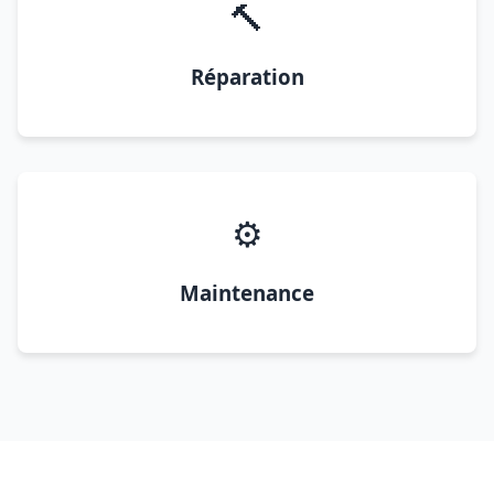
🔨
Réparation
⚙️
Maintenance