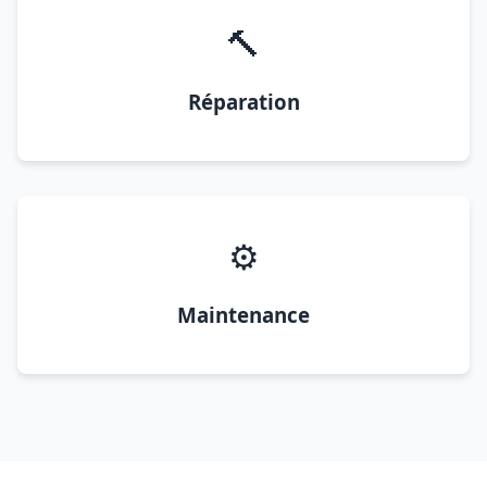
🔨
Réparation
⚙️
Maintenance