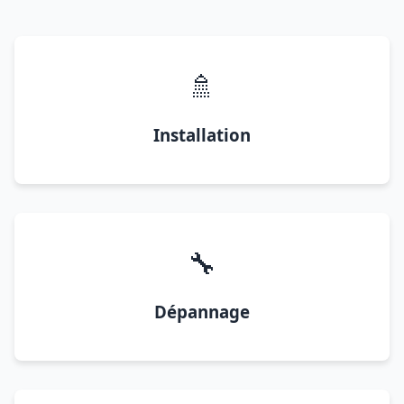
🚿
Installation
🔧
Dépannage