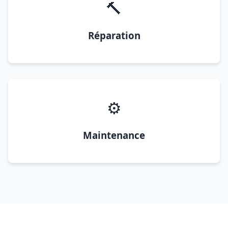
🔨
Réparation
⚙️
Maintenance