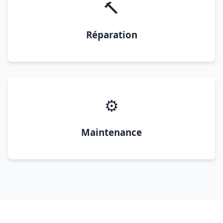
🔨
Réparation
⚙️
Maintenance