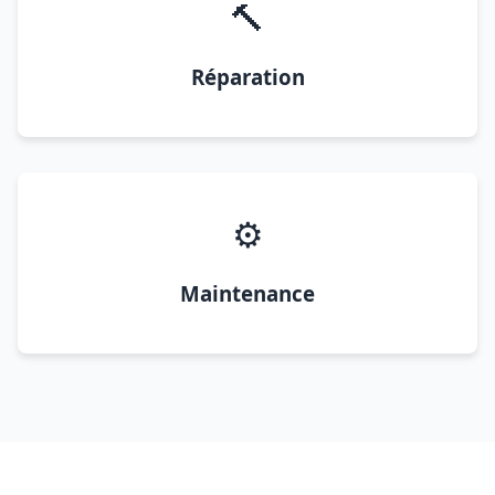
🔨
Réparation
⚙️
Maintenance