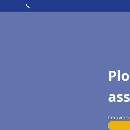
📞
Pl
as
Interventi