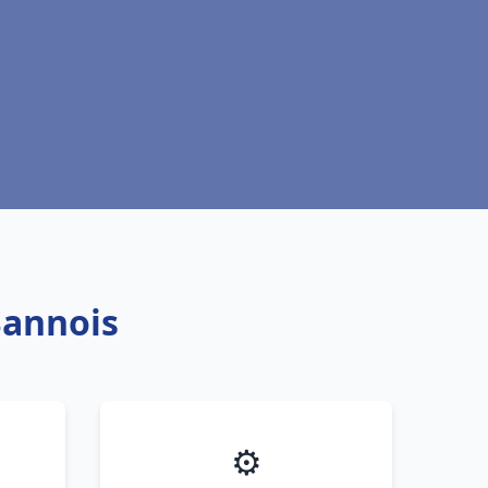
Sannois
⚙️