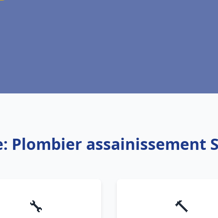
e: Plombier assainissement 
🔧
🔨