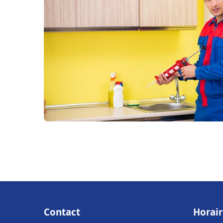
Contact
Horair