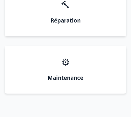
🔨
Réparation
⚙️
Maintenance