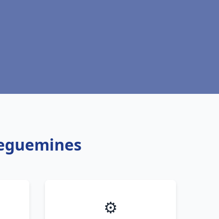
reguemines
⚙️