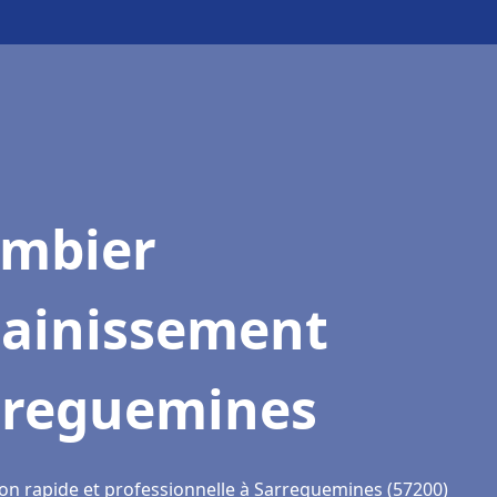
ombier
sainissement
rreguemines
ion rapide et professionnelle à Sarreguemines (57200)