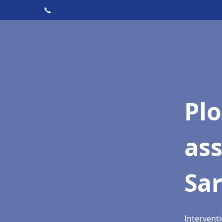
📞
Pl
as
Sa
Intervent