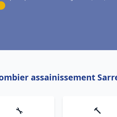
Plombier assainissement Sar
🔧
🔨