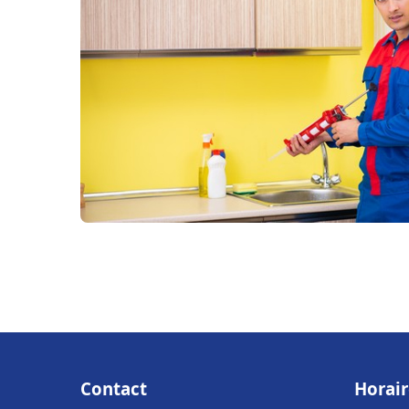
Contact
Horair