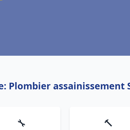
e: Plombier assainissement
🔧
🔨