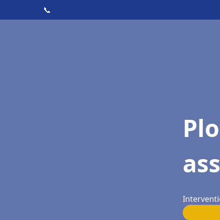
📞
Pl
as
Interventi