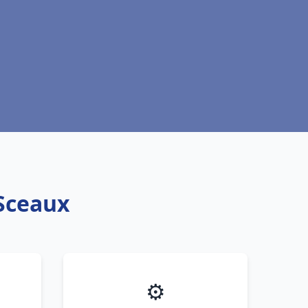
 Sceaux
⚙️