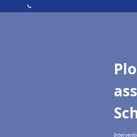
📞
Pl
as
Sch
Interventi