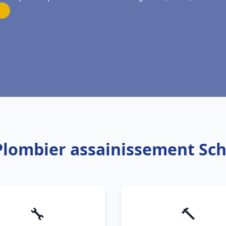
 Plombier assainissement Sch
🔧
🔨