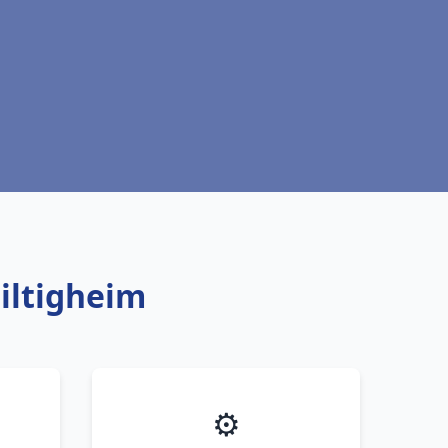
iltigheim
⚙️