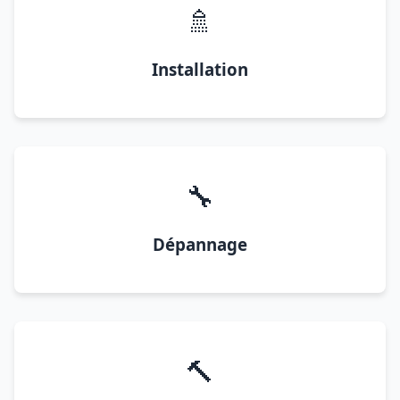
🚿
Installation
🔧
Dépannage
🔨