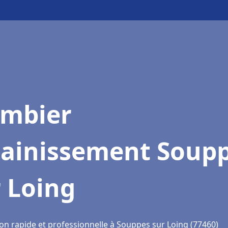
ombier
sainissement Soup
 Loing
ion rapide et professionnelle à Souppes sur Loing (77460)