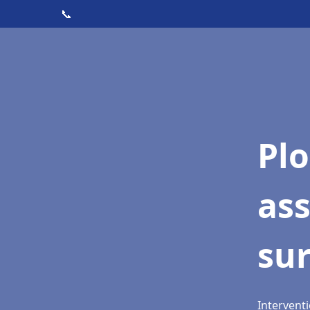
📞
Pl
as
sur
Intervent