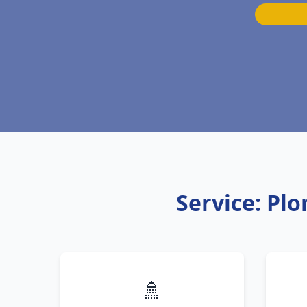
Service: Pl
🚿