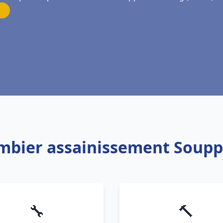
ombier assainissement Soupp
🔧
🔨