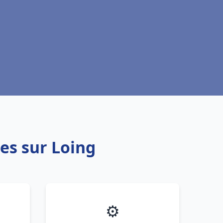
es sur Loing
⚙️