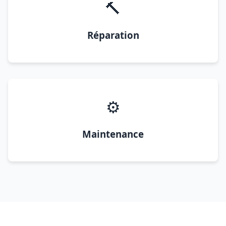
🔨
Réparation
⚙️
Maintenance